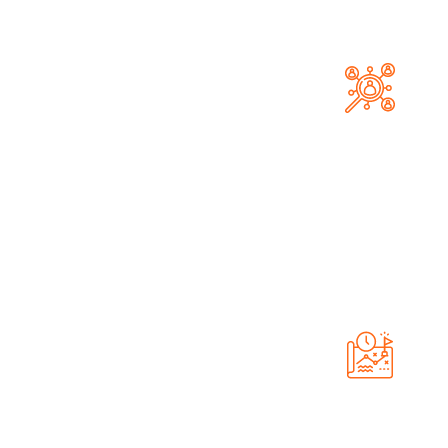
הזדמנויות מכירה
הגדלת מאגר הפניות באמצעות לידים ממוקדים ואיכותיים
ללקוחות במגוון רחב של תחומים
אסטרטגיה