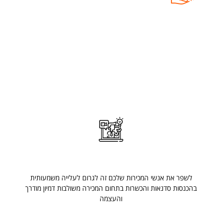
פיתוח עסקי
אנחנו חברת דיגיטל שצמחה מעולמות הפיתוח העסקי, יודעים
לזהות הצלחות ולהרכיב DNA מושלם . אנו מתייחסים בנוסף גם
להיבט אירגוני, שיווקי וכלכלי אשר מביאים לבסוף להגדלת
רווחיות
הכשרות וסדנאות
לשפר את אנשי המכירות שלכם זה לגרום לעלייה משמעותית
בהכנסות סדנאות והכשרות בתחום המכירה משולבות דמיון מודרך
והעצמה